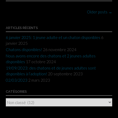
Posts
Older posts
→
navigation
ARTICLES RÉCENTS
6 janvier 2025: 1 jeune adulte et un chaton disponibles
6
janvier 2025
Chatons disponibles!
26 novembre 2024
Nous avons encore des chatons et 2 jeunes adultes
disponibles
17 octobre 2024
19/09/2023: des chatons et de jeunes adultes sont
disponibles à l’adoption!
20 septembre 2023
02/03/2023
2 mars 2023
CATÉGORIES
Catégories