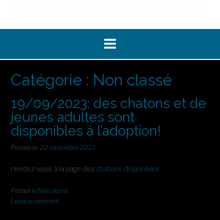
Catégorie :
Non classé
19/09/2023: des chatons et de
jeunes adultes sont
disponibles à l’adoption!
Posted on
20 septembre 2023
rendez-vous à la page des
chatons disponibles
Posted in
Non classé
Leave a comment