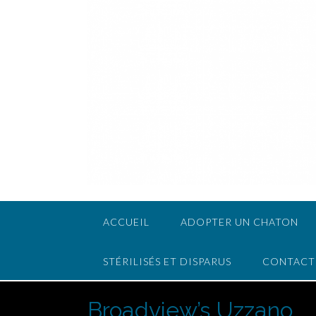
ACCUEIL
ADOPTER UN CHATON
STÉRILISÉS ET DISPARUS
CONTACT
Broadview’s Uzzano