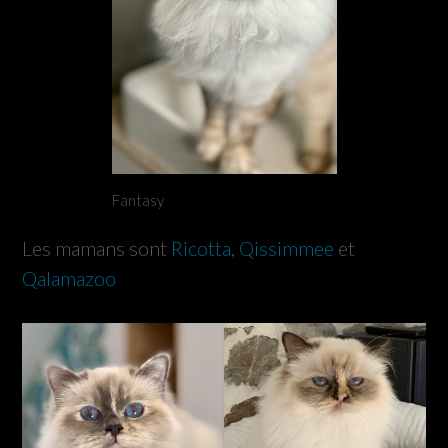
Fantasy
Les mamans sont
Ricotta
,
Qissimmee
et
Qalamazoo