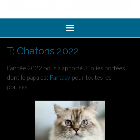
T: Chatons 2022
L’année 2022 nous a apporté 3 jolies portées,
dont le papa est
Fantasy
pour toutes les
portées