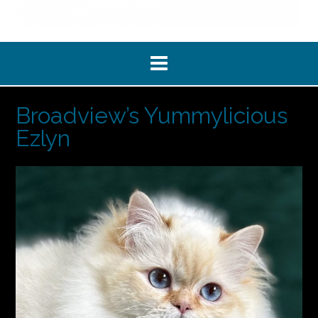
Broadview’s Yummylicious
Ezlyn