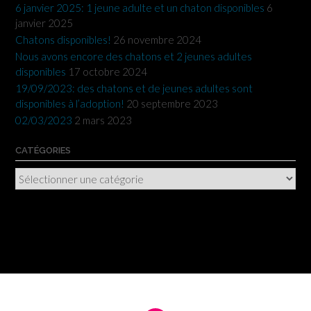
6 janvier 2025: 1 jeune adulte et un chaton disponibles
6
janvier 2025
Chatons disponibles!
26 novembre 2024
Nous avons encore des chatons et 2 jeunes adultes
disponibles
17 octobre 2024
19/09/2023: des chatons et de jeunes adultes sont
disponibles à l’adoption!
20 septembre 2023
02/03/2023
2 mars 2023
CATÉGORIES
Catégories