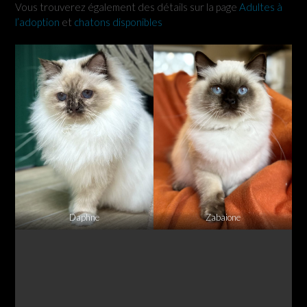
Vous trouverez également des détails sur la page
Adultes à
l’adoption
et
chatons disponibles
Daphne
Zabaione