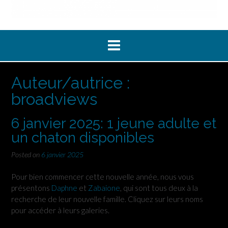
Auteur/autrice :
broadviews
6 janvier 2025: 1 jeune adulte et
un chaton disponibles
Posted on
6 janvier 2025
Pour bien commencer cette nouvelle année, nous vous
présentons
Daphne
et
Zabaione
, qui sont tous deux à la
recherche de leur nouvelle famille. Cliquez sur leurs noms
pour accéder à leurs galeries.