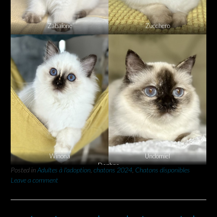
Zabaione
Zucchero
Winona
Undomiel
Daphne
Posted in
Adultes à l'adoption
,
chatons 2024
,
Chatons disponibles
Leave a comment