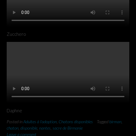
Zucchero
Daphne
Posted in
Adultes à l'adoption
,
Chatons disponibles
Tagged
birman
,
chaton
,
disponible
,
nantes
,
sacre de Birmanie
Leave a comment