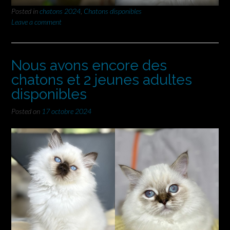
Posted in
chatons 2024
,
Chatons disponibles
Leave a comment
Nous avons encore des
chatons et 2 jeunes adultes
disponibles
Posted on
17 octobre 2024