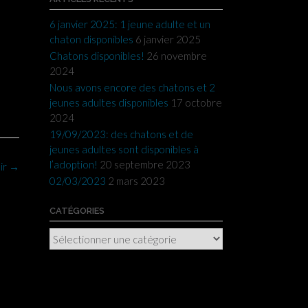
6 janvier 2025: 1 jeune adulte et un
chaton disponibles
6 janvier 2025
Chatons disponibles!
26 novembre
2024
Nous avons encore des chatons et 2
jeunes adultes disponibles
17 octobre
2024
19/09/2023: des chatons et de
jeunes adultes sont disponibles à
l’adoption!
20 septembre 2023
ir
→
02/03/2023
2 mars 2023
CATÉGORIES
Catégories