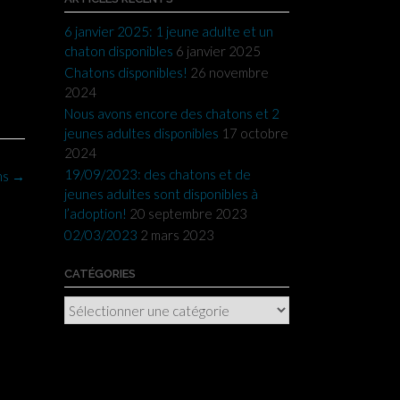
6 janvier 2025: 1 jeune adulte et un
chaton disponibles
6 janvier 2025
Chatons disponibles!
26 novembre
2024
Nous avons encore des chatons et 2
jeunes adultes disponibles
17 octobre
2024
19/09/2023: des chatons et de
ns
→
jeunes adultes sont disponibles à
l’adoption!
20 septembre 2023
02/03/2023
2 mars 2023
CATÉGORIES
Catégories