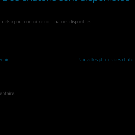
ctuels » pour connaitre nos chatons disponibles
venir
Nouvelles photos des chato
entaire.