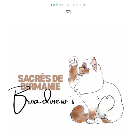
Tel:
06.10.14.33.70