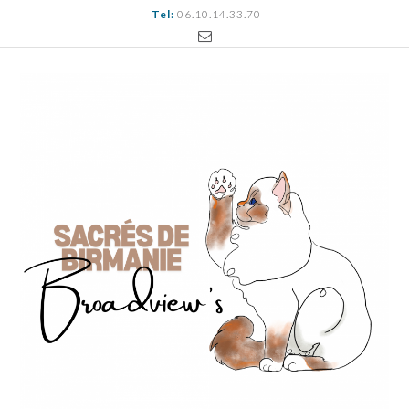
Tel:
06.10.14.33.70