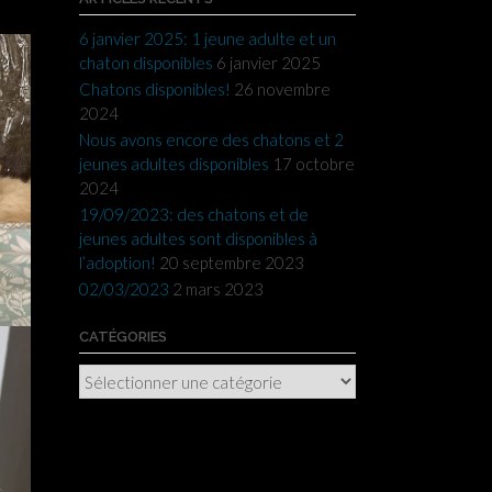
6 janvier 2025: 1 jeune adulte et un
chaton disponibles
6 janvier 2025
Chatons disponibles!
26 novembre
2024
Nous avons encore des chatons et 2
jeunes adultes disponibles
17 octobre
2024
19/09/2023: des chatons et de
jeunes adultes sont disponibles à
l’adoption!
20 septembre 2023
02/03/2023
2 mars 2023
CATÉGORIES
Catégories