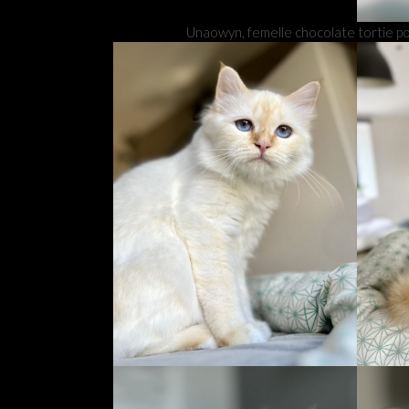
Unaowyn, femelle chocolate tortie poi