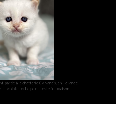
t, partie à la chatterie Cyliyana’s, en Hollande
 chocolate tortie point, reste à la maison