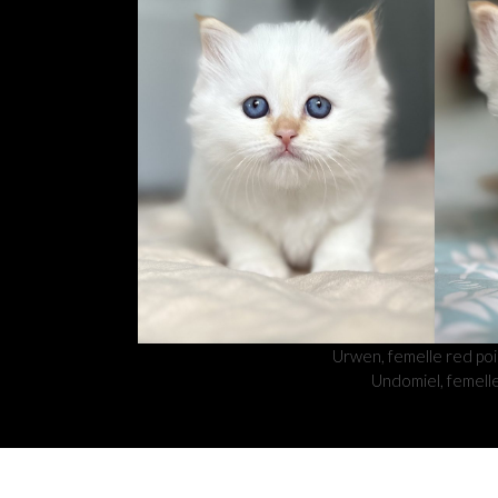
Urwen, femelle red poin
Undomiel, femelle