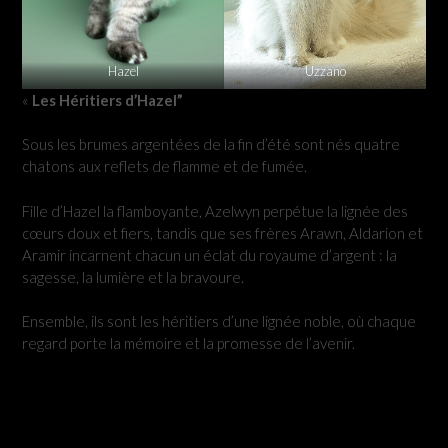
Hazel
Uzzano
«
Les Héritiers d’Hazel”
Sous les brumes argentées de la fin d’été sont nés quatre
chatons aux reflets de flamme et de fumée.
Fille d’Hazel la flamboyante, Azelwyn perpétue la lignée des
cœurs doux et fiers, tandis que ses frères Arawn, Aldarion et
Aramir incarnent chacun un éclat du royaume d’argent : la
sagesse, la lumière et la bravoure.
Ensemble, ils sont les héritiers d’une lignée noble, où chaque
regard porte la mémoire et la promesse de l’avenir.