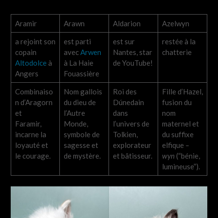
Aramir
Arawn
Aldarion
Azelwyn
a rejoint son
est parti
est sur
restée à la
copain
avec
Arwen
Nantes, star
chatterie
Altodolce
à
à La Haie
de YouTube!
Angers
Fouassière
Combinaiso
Nom gallois
Roi des
Fille d’Hazel,
n d’Aragorn
du dieu de
Dúnedain
fusion du
et
l’Autre
dans
nom
Faramir,
Monde,
l’univers de
maternel et
incarne la
symbole de
Tolkien,
du suffixe
loyauté et
sagesse et
explorateur
elfique
–
le courage.
de mystère.
et bâtisseur.
wyn
(“bénie,
lumineuse”).