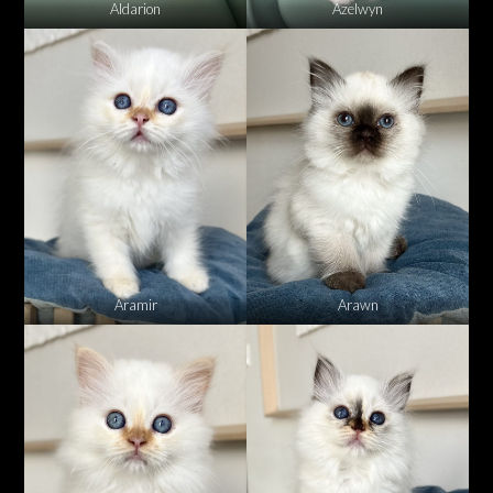
Aldarion
Azelwyn
Aramir
Arawn