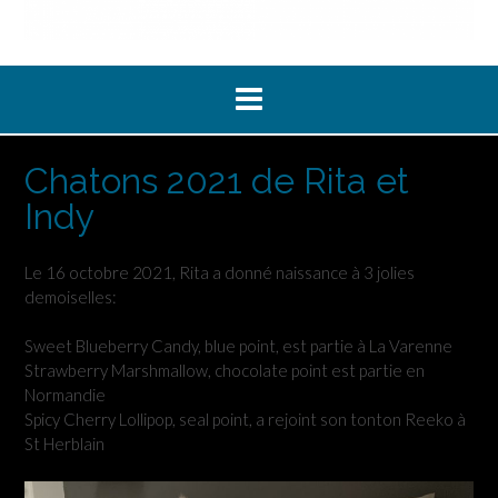
Chatons 2021 de Rita et
Indy
Le 16 octobre 2021, Rita a donné naissance à 3 jolies
demoiselles:
Sweet Blueberry Candy, blue point, est partie à La Varenne
Strawberry Marshmallow, chocolate point est partie en
Normandie
Spicy Cherry Lollipop, seal point, a rejoint son tonton Reeko à
St Herblain